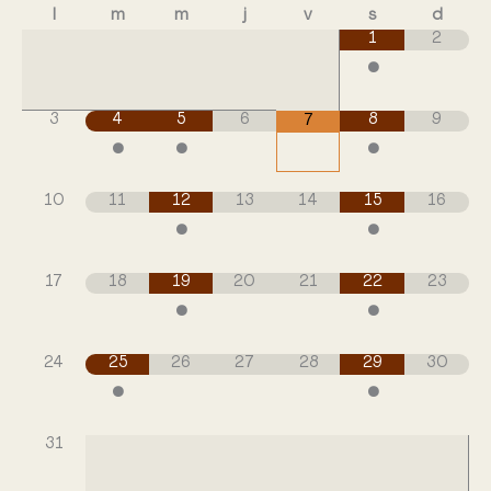
l
m
m
j
v
s
d
1
2
•
3
4
5
6
8
9
7
•
•
•
10
11
12
13
14
15
16
•
•
17
18
19
20
21
22
23
•
•
24
25
26
27
28
29
30
•
•
31