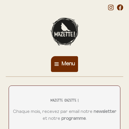
Skip
to
content
Menu
Main
Menu
Mazette Gazette !
Chaque mois, recevez par email notre
newsletter
et notre
programme
.